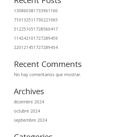
Recent Posts
130860381733961160
710132511730221065
512251051728560417
114242101727289459
220121451727289454
Recent Comments
No hay comentarios que mostrar.
Archives
diciembre 2024
octubre 2024
septiembre 2024
Categories