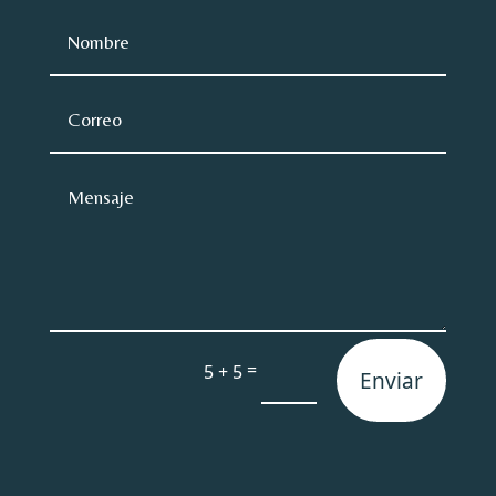
=
5 + 5
Enviar