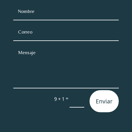
=
9 + 1
Enviar